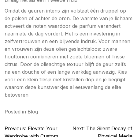
Draag het als een Tweede Huid
Omdat de geuren intens zijn volstaat één druppel op
de polsen of achter de oren. De warmte van je lichaam
activeert de noten waardoor de parfum verandert
naarmate de dag vordert. Het is een investering in
zelfvertrouwen en een blijvende indruk. Voor mannen
en vrouwen zijn deze oliën geslachtsloos: zware
houttonen combineren met zoete bloemen of frisse
citrus. Door de olieachtige textuur blijft de geur zelfs
na een douche of een lange werkdag aanwezig. Kies
voor een klein flesje met kristallen dop en je begrijpt
waarom deze kunstwerkjes al eeuwenlang de elite
betoveren
Posted in
Blog
Post
Previous:
Elevate Your
Next:
The Silent Decay of
navigation
Wardrobe with Custom
Physical Media