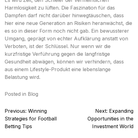
Es wird Zeit, den Schleier der vermeintlichen
Harmlosigkeit zu lüften. Die Faszination für das
Dampfen darf nicht darüber hinwegtäuschen, dass
hier eine neue Generation an Risiken heranwächst, die
es so in dieser Form noch nicht gab. Ein bewussterer
Umgang, geprägt von echter Aufklärung anstatt von
Verboten, ist der Schlüssel. Nur wenn wir die
kurzfristige Verführung gegen die langfristige
Gesundheit abwägen, können wir verhindern, dass
aus einem Lifestyle-Produkt eine lebenslange
Belastung wird.
Posted in
Blog
Post
Previous:
Winning
Next:
Expanding
navigation
Strategies for Football
Opportunities in the
Betting Tips
Investment World