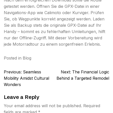
Nach dem erfolgreichen Download sollte die Route
getestet werden. Öffnen Sie die GPX-Datei in einer
Navigations-App wie Calimoto oder Kurviger. Prüfen
Sie, ob Wegpunkte korrekt angezeigt werden. Laden
Sie als Backup stets die originale GPX-Datei auf Ihr
Handy – kommt es zu fehlerhaften Umleitungen, hilft
nur der Offline-Zugriff. Mit dieser Vorbereitung wird
jede Motorradtour zu einem sorgenfreien Erlebnis.
Posted in
Blog
Post
Previous:
Seamless
Next:
The Financial Logic
navigation
Mobility Amidst Cultural
Behind a Targeted Remodel
Wonders
Leave a Reply
Your email address will not be published.
Required
fields are marked
*