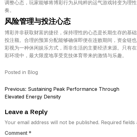
调整心态，玩家能够将博彩行为从纯粹的运气游戏转变为理性
奏。
风险管理与投注心态
博彩并非获取财富的捷径，保持理性的心态是长期生存的基础
投注额。合理的预算分配能够确保即便在连败期间，资金链也
彩视为一种休闲娱乐方式，而非生活的主要经济来源。只有在
彩环境中，最大限度地享受竞技体育带来的激情与乐趣。
Posted in
Blog
Post
Previous:
Sustaining Peak Performance Through
navigation
Elevated Energy Density
Leave a Reply
Your email address will not be published.
Required field
Comment
*