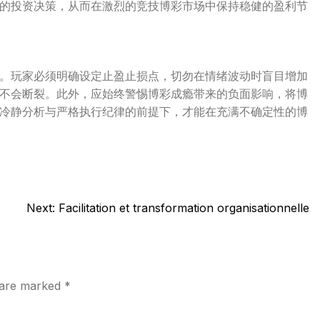
的投资决策，从而在激烈的竞技博彩市场中保持稳健的盈利节
。玩家必须明确设定止盈止损点，切勿在情绪波动时盲目增加
不会断裂。此外，应始终警惕博彩成瘾带来的负面影响，将博
冷静分析与严格执行纪律的前提下，才能在充满不确定性的博
Next:
Facilitation et transformation organisationnelle
s are marked
*